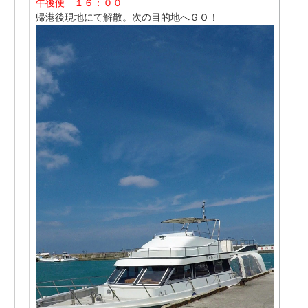
午後便 １６：００
帰港後現地にて解散。次の目的地へＧＯ！