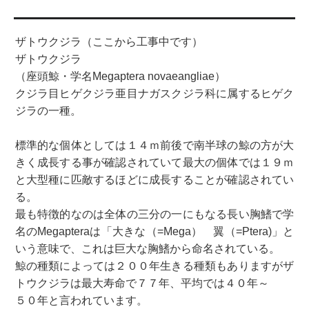
ザトウクジラ（ここから工事中です）
ザトウクジラ
（座頭鯨・学名Megaptera novaeangliae）
クジラ目ヒゲクジラ亜目ナガスクジラ科に属するヒゲク
ジラの一種。
標準的な個体としては１４ｍ前後で南半球の鯨の方が大
きく成長する事が確認されていて最大の個体では１９ｍ
と大型種に匹敵するほどに成長することが確認されてい
る。
最も特徴的なのは全体の三分の一にもなる長い胸鰭で学
名のMegapteraは「大きな（=Mega） 翼（=Ptera)」と
いう意味で、これは巨大な胸鰭から命名されている。
鯨の種類によっては２００年生きる種類もありますがザ
トウクジラは最大寿命で７７年、平均では４０年～
５０年と言われています。