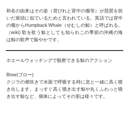
和名の由来はその姿（背びれと背中の瘤等）が琵琶を担
いだ座頭に似ているためと言われている。英語では背中
の瘤からHumpback Whale（せむしの鯨）と呼ばれる。
（wiki) 歌を歌う鯨としても知られこの季節の沖縄の海
は鯨の歌声で賑やかです。
ホエールウォッチングで観察できる鯨のアクション
Blow(ブロー)
クジラの潮吹きで水面で呼吸する時に息と一緒に高く噴
き出します。まっすぐ高く噴き出す鯨や丸くふわっと噴
き出す鯨など、個体によってその形は様々です。